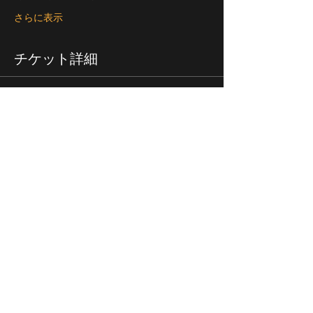
さらに表示
チケット詳細
販売終了
チケットの種類
「Seki artists Live 2021 ～音楽
の環」
詳細を見る
価格
￥1,000