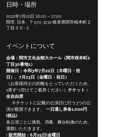
日時・場所
2021年7月22日 16:00 – 17:00
関市, 日本、〒501-3232 岐阜県関市桜本町２
丁目３０−１
イベントについて
会場：関市文化会館大ホール（関市桜本町2
丁目30番地1） 
開催日：令和3年7月22日（木曜日・祝
日）、7月23日（金曜日・祝日） 
（お客様同士の距離をとっていただくため、
1席ずつ空けてご着席ください）
チケット：
全自由席
　※チケットに記載の公演日に行う3つの公
演が鑑賞できます。 
一日通し券各1,000円
(税込)
各公演ごとに換気、消毒、舞台転換のため、
退館いただきます。 
) 
販売開始：6月25日(金曜日