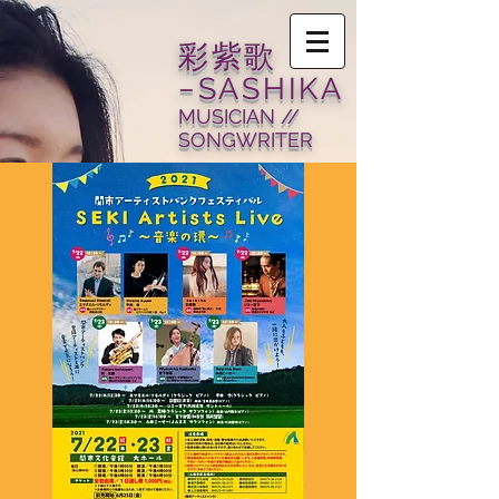
​彩紫歌
−SASHIKA
MUSICIAN //
SONGWRITER