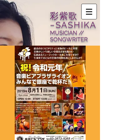
​彩紫歌
−SASHIKA
MUSICIAN //
SONGWRITER