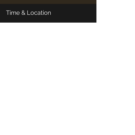
Time & Location
15 Aug 2021, 15:30
関市, 日本、〒501-3932 岐阜県関市稲口２５
０−１
Share this event
© 2023 by Natasha Miller. Proudly created
with
Wix.com