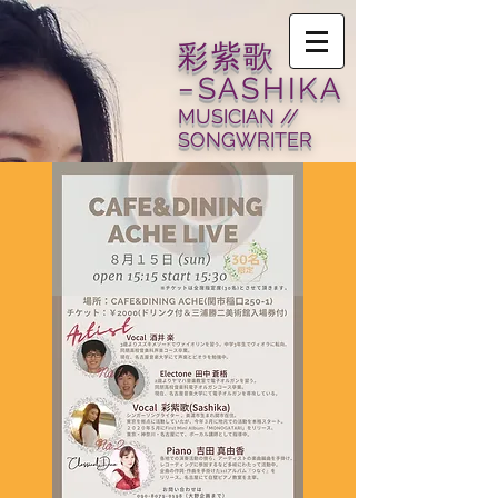
​彩紫歌
−SASHIKA
MUSICIAN //
SONGWRITER