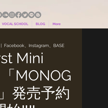
VOCAL SCHOOL
BLOG
More
 |  
Facebook、Instagram、BASE
rst Mini
m「MONOG
RI」発売予約