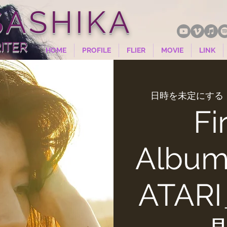
ASHIKA
ITER
HOME
PROFILE
FLIER
MOVIE
LINK
日時を未定にする
 
Fi
Albu
ATA