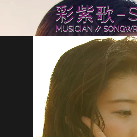
​彩紫歌−S
MUSICIAN // SONGWR